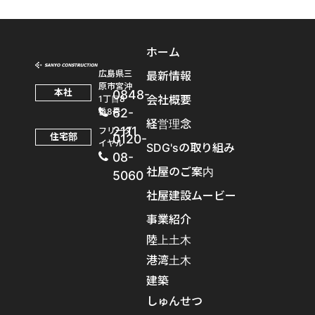
ホーム
広島県三
最新情報
原市宮沖
本社
0848-
会社概要
1丁目8
62-
番8号
経営理念
2111
フリーダ
住宅部
0120-
イヤル
SDG'sの取り組み
08-
社屋のご案内
5060
社屋建設ムービー
事業紹介
陸上土木
港湾土木
建築
しゅんせつ